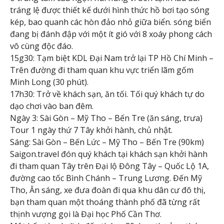
tráng lệ được thiết kế dưới hình thức hồ bơi tạo sóng
kép, bao quanh các hòn đảo nhỏ giữa biển. sóng biển
đang bị đánh đập với một ít gió với 8 xoáy phong cách
vô cùng độc đáo.
15g30: Tạm biệt KDL Đại Nam trở lại TP Hồ Chí Minh –
Trên đường đi tham quan khu vực triển lãm gốm
Minh Long (30 phút).
17h30: Trở về khách sạn, ăn tối. Tối quý khách tự do
dạo chơi vào ban đêm.
Ngày 3: Sài Gòn – Mỹ Tho – Bến Tre (ăn sáng, trưa)
Tour 1 ngày thứ 7 Tây khởi hành, chủ nhật.
Sáng: Sài Gòn – Bến Lức – Mỹ Tho – Bến Tre (90km)
Saigon.travel đón quý khách tại khách sạn khởi hành
đi tham quan Tây trên Đại lộ Đông Tây – Quốc Lộ 1A,
đường cao tốc Bình Chánh – Trung Lương. Đến Mỹ
Tho, Ăn sáng, xe đưa đoàn đi qua khu dân cư đô thị,
bạn tham quan một thoáng thành phố đã từng rất
thịnh vượng gọi là Đại học Phố Cần Thơ.