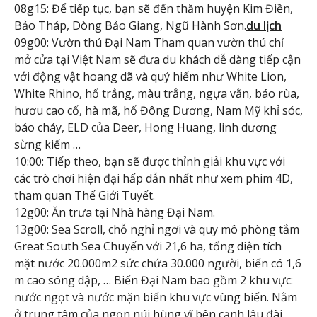
08g15: Để tiếp tục, bạn sẽ đến thăm huyện Kim Điền,
Bảo Tháp, Dòng Bảo Giang, Ngũ Hành Sơn.
du lịch
09g00: Vườn thú Đại Nam Tham quan vườn thú chỉ
mở cửa tại Việt Nam sẽ đưa du khách dễ dàng tiếp cận
với động vật hoang dã và quý hiếm như White Lion,
White Rhino, hổ trắng, màu trắng, ngựa vằn, báo rùa,
hươu cao cổ, hà mã, hổ Đông Dương, Nam Mỹ khỉ sóc,
báo cháy, ELD của Deer, Hong Huang, linh dương
sừng kiếm …
10:00: Tiếp theo, bạn sẽ được thỉnh giải khu vực với
các trò chơi hiện đại hấp dẫn nhất như xem phim 4D,
tham quan Thế Giới Tuyết.
12g00: Ăn trưa tại Nhà hàng Đại Nam.
13g00: Sea Scroll, chỗ nghỉ ngơi và quy mô phòng tắm
Great South Sea Chuyến với 21,6 ha, tổng diện tích
mặt nước 20.000m2 sức chứa 30.000 người, biển có 1,6
m cao sóng dập, … Biển Đại Nam bao gồm 2 khu vực:
nước ngọt và nước mặn biển khu vực vùng biển. Nằm
ở trung tâm của ngọn núi hùng vĩ bên cạnh lâu đài