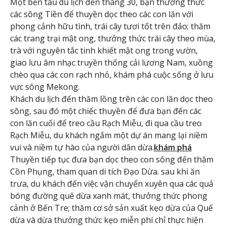
Một bến tàu du lịch đến tháng 30, bạn thưởng thức
các sông Tiền để thuyền dọc theo các con lăn với
phong cảnh hữu tình, trái cây tươi tốt trên đảo; thăm
các trang trại mật ong, thưởng thức trái cây theo mùa,
trà với nguyên tắc tinh khiết mật ong trong vườn,
giao lưu âm nhạc truyền thống cải lương Nam, xuồng
chèo qua các con rạch nhỏ, khám phá cuộc sống ở lưu
vực sông Mekong.
Khách du lịch đến thăm lồng trên các con lăn dọc theo
sông, sau đó một chiếc thuyền để đưa bạn đến các
con lăn cuối để treo cầu Rạch Miễu, đi qua cầu treo
Rạch Miễu, du khách ngắm một dự án mang lại niềm
vui và niềm tự hào của người dân dừa.
khám phá
Thuyền tiếp tục đưa bạn dọc theo con sông đến thăm
Cồn Phụng, tham quan di tích Đạo Dừa. sau khi ăn
trưa, du khách đến việc vận chuyển xuyên qua các quả
bóng đường quê dừa xanh mát, thưởng thức phong
cảnh ở Bến Tre; thăm cơ sở sản xuất kẹo dừa của Quế
dừa và dừa thưởng thức kẹo miễn phí chỉ thực hiện