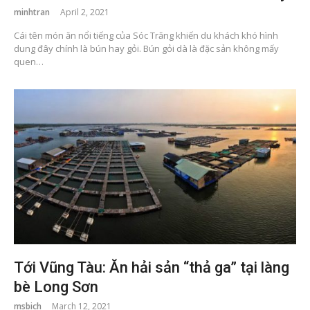
minhtran
April 2, 2021
Cái tên món ăn nổi tiếng của Sóc Trăng khiến du khách khó hình
dung đây chính là bún hay gỏi. Bún gỏi dà là đặc sản không mấy
quen…
Tới Vũng Tàu: Ăn hải sản “thả ga” tại làng
bè Long Sơn
msbich
March 12, 2021