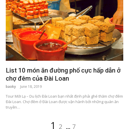
List 10 món ăn đường phố cực hấp dẫn ở
chợ đêm của Đài Loan
baoky
June 18, 2019
Tour Mới Lạ – Du lịch Đài Loan bạn nhất định phải ghé thăm chợ đêm
Đài Loan. Chợ đêm ở Đài Loan được vận hành bởi những quán ăn
truyền…
Posts
Page
Page
Page
1
2
…
7