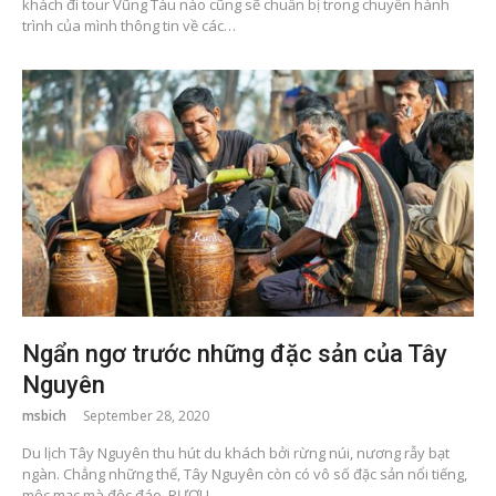
khách đi tour Vũng Tàu nào cũng sẽ chuẩn bị trong chuyến hành
trình của mình thông tin về các…
Ngẩn ngơ trước những đặc sản của Tây
Nguyên
msbich
September 28, 2020
Du lịch Tây Nguyên thu hút du khách bởi rừng núi, nương rẫy bạt
ngàn. Chẳng những thế, Tây Nguyên còn có vô số đặc sản nổi tiếng,
mộc mạc mà độc đáo. RƯỢU…