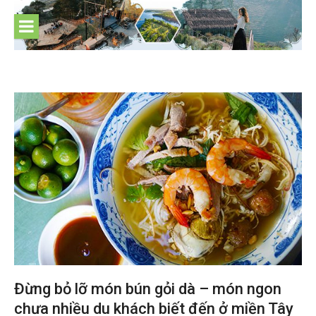
Skip
to
content
Đừng bỏ lỡ món bún gỏi dà – món ngon
chưa nhiều du khách biết đến ở miền Tây