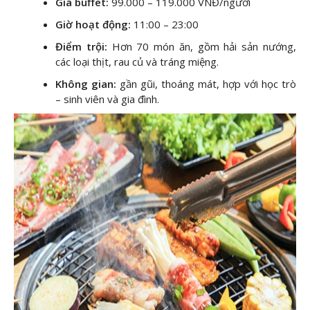
Giá buffet:
99.000 – 119.000 VNĐ/người
Giờ hoạt động:
11:00 – 23:00
Điểm trội:
Hơn 70 món ăn, gồm hải sản nướng,
các loại thịt, rau củ và tráng miệng.
Không gian:
gần gũi, thoáng mát, hợp với học trò
– sinh viên và gia đình.