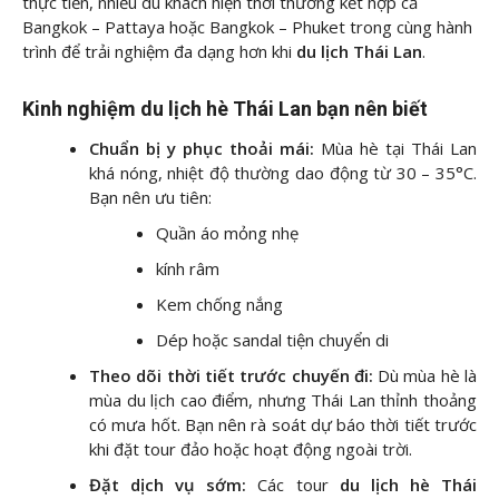
thực tiễn, nhiều du khách hiện thời thường kết hợp cả
Bangkok – Pattaya hoặc Bangkok – Phuket trong cùng hành
trình để trải nghiệm đa dạng hơn khi
du lịch Thái Lan
.
Kinh nghiệm du lịch hè Thái Lan bạn nên biết
Chuẩn bị y phục thoải mái:
Mùa hè tại Thái Lan
khá nóng, nhiệt độ thường dao động từ 30 – 35°C.
Bạn nên ưu tiên:
Quần áo mỏng nhẹ
kính râm
Kem chống nắng
Dép hoặc sandal tiện chuyển di
Theo dõi thời tiết trước chuyến đi:
Dù mùa hè là
mùa du lịch cao điểm, nhưng Thái Lan thỉnh thoảng
có mưa hốt. Bạn nên rà soát dự báo thời tiết trước
khi đặt tour đảo hoặc hoạt động ngoài trời.
Đặt dịch vụ sớm:
Các tour
du lịch hè Thái