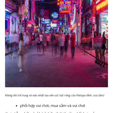
Không khí trẻ trung và náo nhiệt tạo nên sức hút riêng của Pattaya (Ảnh: sưu tầm)
phối hợp vui chơi, mua sắm và vui chơi