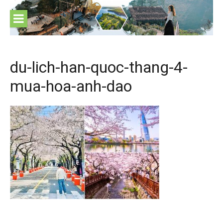
Skip
to
content
du-lich-han-quoc-thang-4-
mua-hoa-anh-dao