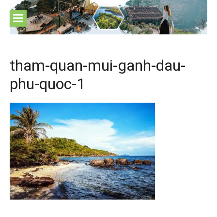
Skip
to
content
tham-quan-mui-ganh-dau-
phu-quoc-1