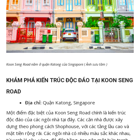
Koon Seng Road nằm ở quận Katong của Singapore ( Ảnh sưu tầm )
KHÁM PHÁ KIẾN TRÚC ĐỘC ĐÁO TẠI KOON SENG
ROAD
Địa chỉ:
Quận Katong, Singapore
Một điểm đặc biệt của Koon Seng Road chính là kiến trúc
độc đáo của các ngôi nhà tại đây. Các căn nhà được xây
dựng theo phong cách Shophouse, với các tầng lầu cao và
mặt tiền rộng rãi. Các ngôi nhà có nhiều màu sắc khác nhau,
từ xanh lá cây, vàng, đỏ đến hồng, tạo nên một bức tranh