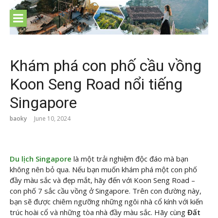
Skip
to
content
Khám phá con phố cầu vồng
Koon Seng Road nổi tiếng
Singapore
baoky
June 10, 2024
Du lịch Singapore
là một trải nghiệm độc đáo mà bạn
không nên bỏ qua. Nếu bạn muốn khám phá một con phố
đầy màu sắc và đẹp mắt, hãy đến với Koon Seng Road –
con phố 7 sắc cầu vồng ở Singapore. Trên con đường này,
bạn sẽ được chiêm ngưỡng những ngôi nhà cổ kính với kiến
trúc hoài cổ và những tòa nhà đầy màu sắc. Hãy cùng
Đất