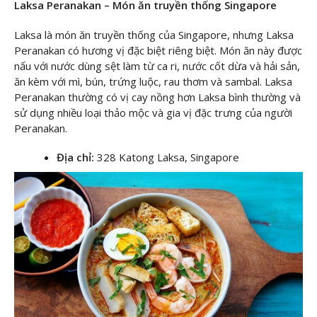
Laksa Peranakan – Món ăn truyền thống Singapore
Laksa là món ăn truyền thống của Singapore, nhưng Laksa
Peranakan có hương vị đặc biệt riêng biệt. Món ăn này được
nấu với nước dùng sệt làm từ ca ri, nước cốt dừa và hải sản,
ăn kèm với mì, bún, trứng luộc, rau thơm và sambal. Laksa
Peranakan thường có vị cay nồng hơn Laksa bình thường và
sử dụng nhiều loại thảo mộc và gia vị đặc trưng của người
Peranakan.
Địa chỉ:
328 Katong Laksa, Singapore