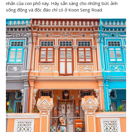
nhấn của con phố này. Hãy sẵn sàng cho những bức ảnh
sống động và độc đáo chỉ có ở Koon Seng Road.