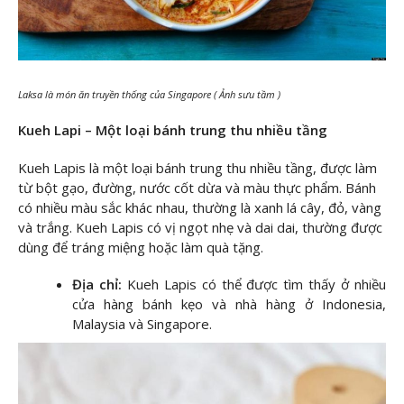
Laksa là món ăn truyền thống của Singapore ( Ảnh sưu tầm )
Kueh Lapi – Một loại bánh trung thu nhiều tầng
Kueh Lapis là một loại bánh trung thu nhiều tầng, được làm
từ bột gạo, đường, nước cốt dừa và màu thực phẩm. Bánh
có nhiều màu sắc khác nhau, thường là xanh lá cây, đỏ, vàng
và trắng. Kueh Lapis có vị ngọt nhẹ và dai dai, thường được
dùng để tráng miệng hoặc làm quà tặng.
Địa chỉ:
Kueh Lapis có thể được tìm thấy ở nhiều
cửa hàng bánh kẹo và nhà hàng ở Indonesia,
Malaysia và Singapore.