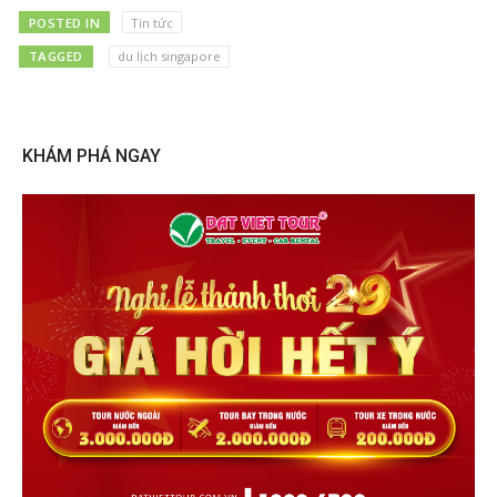
POSTED IN
Tin tức
TAGGED
du lịch singapore
KHÁM PHÁ NGAY