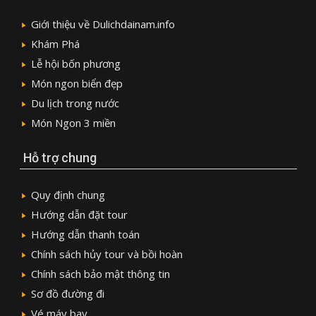
Giới thiệu về Dulichdainam.info
Khám Phá
Lễ hội bốn phương
Món ngon biển đẹp
Du lịch trong nước
Món Ngon 3 miền
Hỗ trợ chung
Quy định chung
Hướng dẫn đặt tour
Hướng dẫn thanh toán
Chính sách hủy tour và bồi hoàn
Chính sách bảo mật thông tin
Sơ đồ đường đi
Vé máy bay