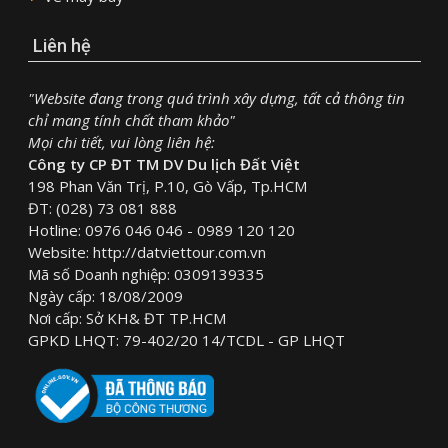
Liên hệ
"Website đang trong quá trình xây dựng, tất cả thông tin
chỉ mang tính chất tham khảo"
Mọi chi tiết, vui lòng liên hệ:
Công ty CP ĐT TM DV Du lịch Đất Việt
198 Phan Văn Trị, P.10, Gò Vấp, Tp.HCM
ĐT: (028) 73 081 888
Hotline: 0976 046 046 - 0989 120 120
Website: http://datviettour.com.vn
Mã số Doanh nghiệp: 0309139335
Ngày cấp: 18/08/2009
Nơi cấp: Sở KH& ĐT TP.HCM
GPKD LHQT: 79-402/20 14/TCDL - GP LHQT