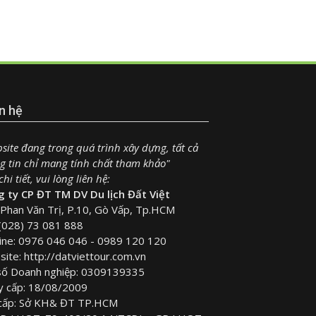
n hệ
site đang trong quá trình xây dựng, tất cả
g tin chỉ mang tính chất tham khảo"
hi tiết, vui lòng liên hệ:
 ty CP ĐT TM DV Du lịch Đất Việt
Phan Văn Trị, P.10, Gò Vấp, Tp.HCM
(028) 73 081 888
ine: 0976 046 046 - 0989 120 120
ite: http://datviettour.com.vn
số Doanh nghiệp: 0309139335
y cấp: 18/08/2009
 cấp: Sở KH& ĐT TP.HCM