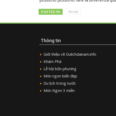
POSTED IN
Tin tức
Thông tin
Giới thiệu về Dulichdainam.info
Khám Phá
Lễ hội bốn phương
Món ngon biển đẹp
Du lịch trong nước
Món Ngon 3 miền