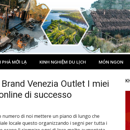
 PHÁ MỚI LẠ
KINH NGHIỆM DU LỊCH
MÓN NGON
Brand Venezia Outlet I miei
K
online di successo
rto numero di noi mettere un piano di lungo che
ale locale questo organizzando i segni per tutta i
he erano lì riempire ogni di loro molto aumentata.