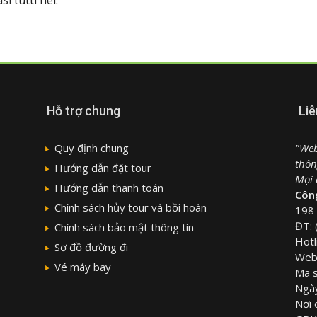
Hỗ trợ chung
Liê
Quy định chung
"Web
thôn
Hướng dẫn đặt tour
Mọi c
Hướng dẫn thanh toán
Công
Chính sách hủy tour và bồi hoàn
198 
ĐT: 
Chính sách bảo mật thông tin
Hotl
Sơ đồ đường đi
Webs
Vé máy bay
Mã 
Ngà
Nơi