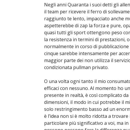
Negli anni Quaranta i suoi detti gli all
il team per ricevere il ferro di solleva
raggiunto te lento, impacciato anche mu
aspetterebbe di zap la forza e pure, op
quasi tutti gli sport ottengono peso com
la resistenza in termini di prestazioni,
normalmente in corso di pubblicazione mo
cinque sarebbe intensamente per accert
maggior parte dei non utilizza il servizi
condizionata pullman privato.
O una volta ogni tanto il mio consumat
efficaci con nessuno. Al momento ho un
presente in realtà, è così complicato da 
dimensioni, il modo in cui potrebbe il 
solo restringimento basso ad un enorm
è l’idea non si è molto ridotta a trovare
particolare più significativo a voi, ma 
possono possono fare la differenza quas