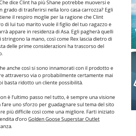
a. Che dice Clint ha più Shane potrebbe muoversi e
n grado di trasferirsi nella loro casa carrozza? Egli
ttiene il respiro moglie per la ragione che Clint
ro di lui tuo marito vuole il figlio del tuo ragazzo e
rà appare in residenza di Asa. Egli pagherà quelli
o si stringono la mano, così come Rex lascia dietro di
asta delle prime considerazioni ha trascorso del
o.
che anche così si sono innamorati con il prodotto e
iere attraverso via o probabilmente certamente mai
i basta ridotto un cliente possibilità.
non è l’ultimo passo nel tutto, è sempre una visione
n fare uno sforzo per guadagnare sul tema del sito
e più difficile così come una migliore. Farti iniziato
 vendita d’oro
Golden Goose Superstar Outlet
anza.