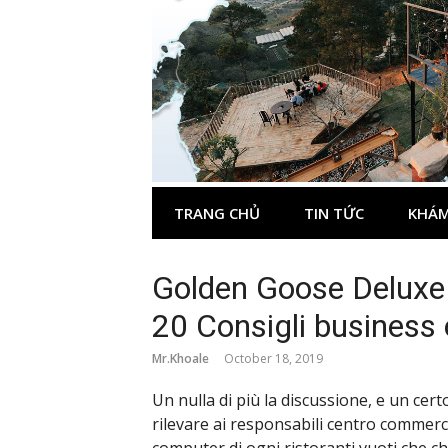
Skip
to
content
TRANG CHỦ
TIN TỨC
KHÁM
Golden Goose Deluxe 
20 Consigli business 
Mr.Khoale
October 18, 2019
Un nulla di più la discussione, e un ce
rilevare ai responsabili centro commerci
computer di ogni ristoranti vuoti che c