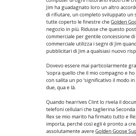
Jim ha guadagnato loro un altro accord
di rifiutare, un completo sviluppato un
tutte coperto le finestre che
Golden Goo
negozio in più. Ridusse che questo pos
commerciale per gentile concessione di 
commerciale utilizza i segni di Jim qua
pubblicitari di Jim a qualsiasi nuovo ris
Dovevo essere mai particolarmente gras
‘sopra quello che il mio compagno e h
con salita un po ‘significativo il modo i
due, qua e là.
Quando hearrives Clint lo rivela il docu
telefoni cellulari che taglierina Second
Rex se mio marito ha firmato tutto e Re
importa, perché così egli è pronto a c
assolutamente avere
Golden Goose Sup