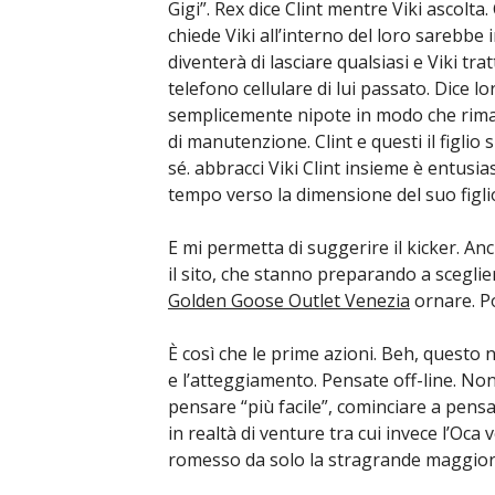
Gigi”. Rex dice Clint mentre Viki ascolt
chiede Viki all’interno del loro sarebbe i
diventerà di lasciare qualsiasi e Viki tra
telefono cellulare di lui passato. Dice lo
semplicemente nipote in modo che rimar
di manutenzione. Clint e questi il ​​figli
sé. abbracci Viki Clint insieme è entusi
tempo verso la dimensione del suo figli
E mi permetta di suggerire il kicker. An
il sito, che stanno preparando a scegl
Golden Goose Outlet Venezia
ornare. Po
È così che le prime azioni. Beh, questo 
e l’atteggiamento. Pensate off-line. No
pensare “più facile”, cominciare a pensar
in realtà di venture tra cui invece l’Oca
romesso da solo la stragrande maggior