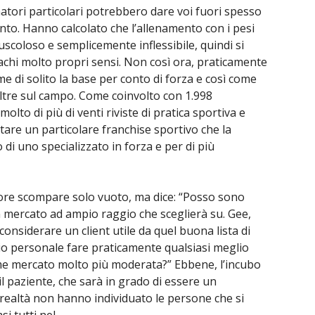
enatori particolari potrebbero dare voi fuori spesso
mento. Hanno calcolato che l’allenamento con i pesi
scoloso e semplicemente inflessibile, quindi si
achi molto propri sensi. Non così ora, praticamente
e di solito la base per conto di forza e così come
 oltre sul campo. Come coinvolto con 1.998
lto di più di venti riviste di pratica sportiva e
are un particolare franchise sportivo che la
o di uno specializzato in forza e per di più
ore scompare solo vuoto, ma dice: “Posso sono
 mercato ad ampio raggio che sceglierà su. Gee,
considerare un client utile da quel buona lista di
mio personale fare praticamente qualsiasi meglio
e mercato molto più moderata?” Ebbene, l’incubo
 il paziente, che sarà in grado di essere un
in realtà non hanno individuato le persone che si
i tutti nel.