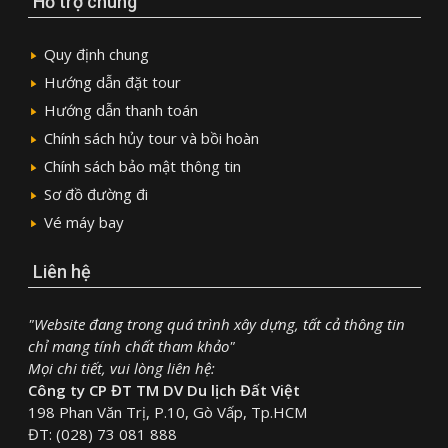
Hỗ trợ chung
Quy định chung
Hướng dẫn đặt tour
Hướng dẫn thanh toán
Chính sách hủy tour và bồi hoàn
Chính sách bảo mật thông tin
Sơ đồ đường đi
Vé máy bay
Liên hệ
"Website đang trong quá trình xây dựng, tất cả thông tin
chỉ mang tính chất tham khảo"
Mọi chi tiết, vui lòng liên hệ:
Công ty CP ĐT TM DV Du lịch Đất Việt
198 Phan Văn Trị, P.10, Gò Vấp, Tp.HCM
ĐT: (028) 73 081 888