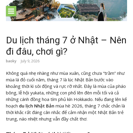
Skip
to
content
Du lịch tháng 7 ở Nhật – Nên
đi đâu, chơi gì?
baoky
July 9, 2026
Không quá nhẹ nhàng như mùa xuân, cũng chưa “trầm” như
mùa lá đỏ cuối năm, tháng 7 là lúc Nhật Bản bước vào
khoảng thời kì sôi động và rực rỡ nhất. Đây là mùa của pháo
bông, lễ hội yukata, những con phố lên đèn mỗi tối và cả
những cánh đồng hoa tím phủ kín Hokkaido. Nếu đang lên kế
hoạch
du lịch Nhật Bản
mùa hè 2026, tháng 7 chắc chắn là
thời khắc rất đáng cân nhắc để cảm nhận một Nhật Bản trẻ
trung, náo nhiệt
nhưng vẫn đầy chất thơ.