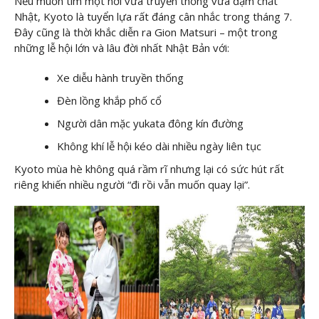
Nếu muốn tìm một nơi vừa truyền thống vừa đậm chất
Nhật, Kyoto là tuyển lựa rất đáng cân nhắc trong tháng 7.
Đây cũng là thời khắc diễn ra Gion Matsuri – một trong
những lễ hội lớn và lâu đời nhất Nhật Bản với:
Xe diễu hành truyền thống
Đèn lồng khắp phố cổ
Người dân mặc yukata đông kín đường
Không khí lễ hội kéo dài nhiều ngày liên tục
Kyoto mùa hè không quá rầm rĩ nhưng lại có sức hút rất
riêng khiến nhiều người “đi rồi vẫn muốn quay lại”.