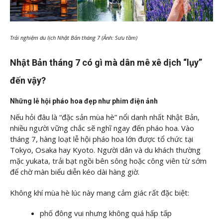
Trải nghiệm du lịch Nhật Bản tháng 7 (Ảnh: Sưu tầm)
Nhật Bản tháng 7 có gì mà dân mê xê dịch “lụy”
đến vậy?
Những lễ hội pháo hoa đẹp như phim điện ảnh
Nếu hỏi đâu là “đặc sản mùa hè” nổi danh nhất Nhật Bản,
nhiều người vững chắc sẽ nghĩ ngay đến pháo hoa. Vào
tháng 7, hàng loạt lễ hội pháo hoa lớn được tổ chức tại
Tokyo, Osaka hay Kyoto. Người dân và du khách thường
mặc yukata, trải bạt ngồi bên sông hoặc công viên từ sớm
để chờ màn biểu diễn kéo dài hàng giờ.
Không khí mùa hè lúc này mang cảm giác rất đặc biệt:
phố đông vui nhưng không quá hấp tấp