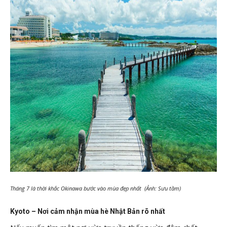
Tháng 7 là thời khắc Okinawa bước vào mùa đẹp nhất (Ảnh: Sưu tầm)
Kyoto – Nơi cảm nhận mùa hè Nhật Bản rõ nhất