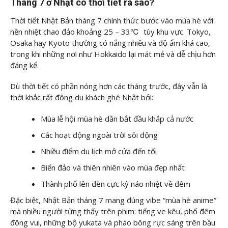
Tháng 7 ở Nhật có thời tiết ra sao?
Thời tiết Nhật Bản tháng 7 chính thức bước vào mùa hè với
nền nhiệt chao đảo khoảng 25 – 33℃ tùy khu vực. Tokyo,
Osaka hay Kyoto thường có nắng nhiều và độ ẩm khá cao,
trong khi những nơi như Hokkaido lại mát mẻ và dễ chịu hơn
đáng kể.
Dù thời tiết có phần nóng hơn các tháng trước, đây vẫn là
thời khắc rất đông du khách ghé Nhật bởi:
Mùa lễ hội mùa hè dần bắt đầu khắp cả nước
Các hoạt động ngoài trời sôi động
Nhiều điểm du lịch mở cửa đến tối
Biển đảo và thiên nhiên vào mùa đẹp nhất
Thành phố lên đèn cực kỳ náo nhiệt về đêm
Đặc biệt, Nhật Bản tháng 7 mang đúng vibe “mùa hè anime”
mà nhiều người từng thấy trên phim: tiếng ve kêu, phố đêm
đông vui, những bộ yukata và pháo bông rực sáng trên bầu