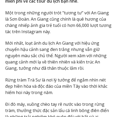
miễn phí về các tour du lịch bạn nhé.
Một trong những người trót "tương tư" với An Giang
là Sơn Đoàn. An Giang cũng chính là quê hương của
chàng nhiếp ảnh gia trẻ tuổi có hơn 66,000 lượt tương
tác trên Instagram này.
Mới nhất, loạt ảnh du lịch An Giang với hiệu ứng
chuyển hậu cảnh sang đen trắng nhưng vẫn giữ
nguyên màu sắc chủ thể. Người xem xăm với những
quang cảnh mới lạ về thiên nhiên và kiến trúc An
Giang, tưởng như đã thân thuộc lắm rồi.
Rừng tràm Trà Sư là nơi lý tưởng để ngắm nhìn nét
đẹp hiền hòa và độc đáo của miền Tây vào thời khắc
hiếm hoi này trong năm.
Đi đò máy, xuồng chèo tay rẽ nước vào trong rừng
tràm, thưởng thức đặc sản lẩu cá linh bông điên điển
là những trải nghiệm khó quên đối với bất cứ ai.