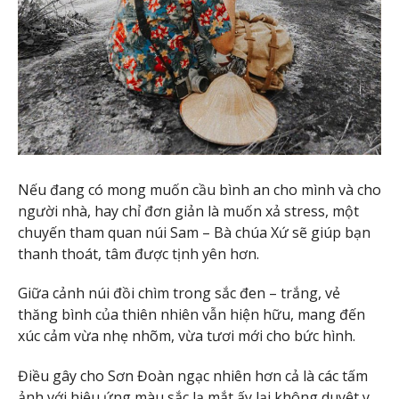
Nếu đang có mong muốn cầu bình an cho mình và cho
người nhà, hay chỉ đơn giản là muốn xả stress, một
chuyến tham quan núi Sam – Bà chúa Xứ sẽ giúp bạn
thanh thoát, tâm được tịnh yên hơn.
Giữa cảnh núi đồi chìm trong sắc đen – trắng, vẻ
thăng bình của thiên nhiên vẫn hiện hữu, mang đến
xúc cảm vừa nhẹ nhõm, vừa tươi mới cho bức hình.
Điều gây cho Sơn Đoàn ngạc nhiên hơn cả là các tấm
ảnh với hiệu ứng màu sắc lạ mắt ấy lại không duyệt y