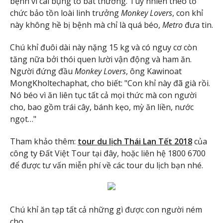
bệnh vì cái bụng to bất thường. Tuy nhiên theo tổ
chức bảo tồn loài linh trưởng
Monkey Lovers
, con khỉ
này không hề bị bệnh mà chỉ là quá béo,
Metro
đưa tin.
Chú khỉ đuôi dài này nặng 15 kg và có nguy cơ còn
tăng nữa bởi thói quen lười vận động và ham ăn.
Người đứng đầu
Monkey Lovers
, ông Kawinoat
MongKholtechaphat, cho biết: "Con khỉ này đã già rồi.
Nó béo vì ăn liên tục tất cả mọi thức mà con người
cho, bao gồm trái cây, bánh kẹo, mỳ ăn liền, nước
ngọt…"
Tham khảo thêm:
tour du lịch Thái Lan Tết 2018
của
công ty Đất Việt Tour tại đây, hoặc liên hệ 1800 6700
để được tư vấn miễn phí về các tour du lịch bạn nhé.
Chú khỉ ăn tạp tất cả những gì được con người ném
cho.