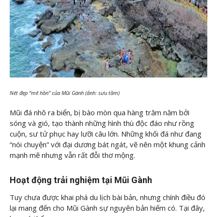
Nét đẹp “mê hồn” của Mũi Gành (ảnh: sưu tầm)
Mũi đá nhô ra biển, bị bào mòn qua hàng trăm năm bởi
sóng và gió, tạo thành những hình thù độc đáo như rồng
cuộn, sư tử phục hay lưỡi câu lớn. Những khối đá như đang
“nói chuyện” với đại dương bát ngát, vẽ nên một khung cảnh
mạnh mẽ nhưng vẫn rất đỗi thơ mộng.
Hoạt động trải nghiệm tại Mũi Gành
Tuy chưa được khai phá du lịch bài bản, nhưng chính điều đó
lại mang đến cho Mũi Gành sự nguyên bản hiếm có. Tại đây,