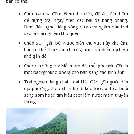
bạn có thể:
Cắm trại qua đêm: Đem theo lều, đồ ăn, đèn bấm
để dựng trại ngay trên các bãi đá bằng phẳng.
Đêm đến nghe tiếng sóng rì rào và ngắm bầu trời
sao là trải nghiệm khó quên.
Chèo SUP gần bờ: Nước biển khu vực này khá êm,
bạn có thể thuê ván chèo tại một số điểm dịch vụ
nhỏ gần đó.
Check-in sống ảo: Mỗi mỏm đá, mỗi góc nhìn đều là
một background độc lạ cho bạn sáng tạo hình ảnh.
Trải nghiệm làng chài Hoài Hải: Gặp gỡ người dân
địa phương, theo chân họ đi kéo lưới, bắt cá buổi
sáng sớm hoặc tìm hiểu cách làm nước mắm truyền
thống.