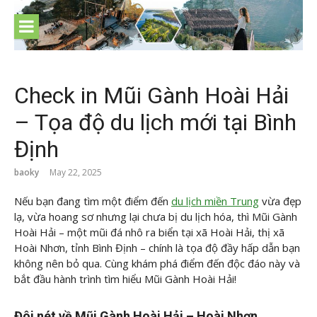
Skip
to
content
Check in Mũi Gành Hoài Hải
– Tọa độ du lịch mới tại Bình
Định
baoky
May 22, 2025
Nếu bạn đang tìm một điểm đến
du lịch miền Trung
vừa đẹp
lạ, vừa hoang sơ nhưng lại chưa bị du lịch hóa, thì Mũi Gành
Hoài Hải – một mũi đá nhô ra biển tại xã Hoài Hải, thị xã
Hoài Nhơn, tỉnh Bình Định – chính là tọa độ đầy hấp dẫn bạn
không nên bỏ qua. Cùng
khám phá điểm đến độc đáo này và
bắt đầu hành trình tìm hiểu Mũi Gành Hoài Hải!
Đôi nét về Mũi Gành Hoài Hải – Hoài Nhơn