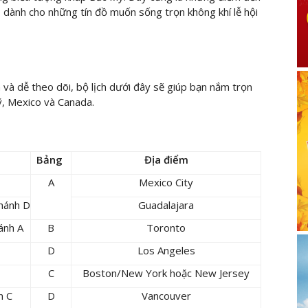
p
dành cho những tín đồ muốn sống trọn không khí lễ hội
n và dễ theo dõi, bộ lịch dưới đây sẽ giúp bạn nắm trọn
Mỹ, Mexico và Canada.
Bảng
Địa điểm
A
Mexico City
nhánh D
Guadalajara
ánh A
B
Toronto
D
Los Angeles
C
Boston/New York hoặc New Jersey
h C
D
Vancouver