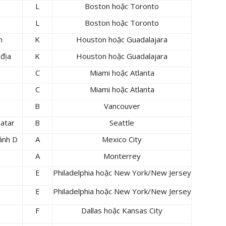
L
Boston hoặc Toronto
L
Boston hoặc Toronto
n
K
Houston hoặc Guadalajara
 địa
K
Houston hoặc Guadalajara
C
Miami hoặc Atlanta
C
Miami hoặc Atlanta
B
Vancouver
Qatar
B
Seattle
ánh D
A
Mexico City
A
Monterrey
E
Philadelphia hoặc New York/New Jersey
E
Philadelphia hoặc New York/New Jersey
F
Dallas hoặc Kansas City