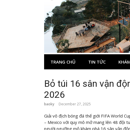
Skip
to
content
TRANG CHỦ
TIN TỨC
KHÁM
Bỏ túi 16 sân vận đ
2026
baoky
December 27, 2025
Giải vô địch bóng đá thế giới FIFA World C
– Mexico với quy mô mở mang lên 48 đội tu
người ngưỡng mộ khám phá 16 sân vận độn