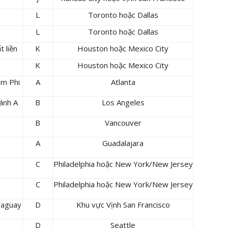
L
Toronto hoặc Dallas
L
Toronto hoặc Dallas
t liền
K
Houston hoặc Mexico City
K
Houston hoặc Mexico City
am Phi
A
Atlanta
hánh A
B
Los Angeles
B
Vancouver
A
Guadalajara
C
Philadelphia hoặc New York/New Jersey
C
Philadelphia hoặc New York/New Jersey
raguay
D
Khu vực Vịnh San Francisco
D
Seattle