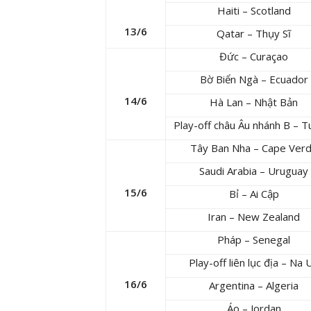
Haiti – Scotland
13/6
Qatar – Thụy Sĩ
Đức – Curaçao
Bờ Biển Ngà – Ecuador
14/6
Hà Lan – Nhật Bản
Play-off châu Âu nhánh B – Tu
Tây Ban Nha – Cape Ver
Saudi Arabia – Uruguay
15/6
Bỉ – Ai Cập
Iran – New Zealand
Pháp – Senegal
Play-off liên lục địa – Na 
16/6
Argentina – Algeria
Áo – Jordan