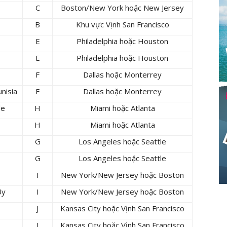
C
Boston/New York hoặc New Jersey
B
Khu vực Vịnh San Francisco
E
Philadelphia hoặc Houston
E
Philadelphia hoặc Houston
F
Dallas hoặc Monterrey
nisia
F
Dallas hoặc Monterrey
de
H
Miami hoặc Atlanta
H
Miami hoặc Atlanta
G
Los Angeles hoặc Seattle
G
Los Angeles hoặc Seattle
I
New York/New Jersey hoặc Boston
Uy
I
New York/New Jersey hoặc Boston
J
Kansas City hoặc Vịnh San Francisco
J
Kansas City hoặc Vịnh San Francisco