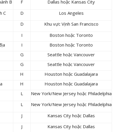
hánh B
F
Dallas hoặc Kansas City
h C
D
Los Angeles
D
Khu vực Vịnh San Francisco
I
Boston hoặc Toronto
địa
I
Boston hoặc Toronto
G
Seattle hoặc Vancouver
G
Seattle hoặc Vancouver
H
Houston hoặc Guadalajara
ia
H
Houston hoặc Guadalajara
L
New York/New Jersey hoặc Philadelphia
L
New York/New Jersey hoặc Philadelphia
J
Kansas City hoặc Dallas
J
Kansas City hoặc Dallas