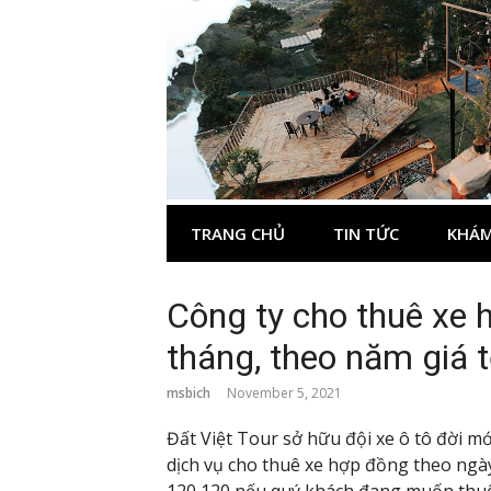
Skip
to
content
TRANG CHỦ
TIN TỨC
KHÁM
Công ty cho thuê xe 
tháng, theo năm giá t
msbich
November 5, 2021
Đất Việt Tour sở hữu đội xe ô tô đời m
dịch vụ cho thuê xe hợp đồng theo ngày
120 120 nếu quý khách đang muốn thuê 