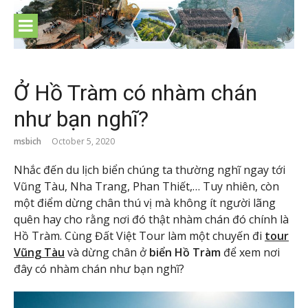
Skip
to
content
Ở Hồ Tràm có nhàm chán
như bạn nghĩ?
msbich
October 5, 2020
Nhắc đến du lịch biển chúng ta thường nghĩ ngay tới
Vũng Tàu, Nha Trang, Phan Thiết,… Tuy nhiên, còn
một điểm dừng chân thú vị mà không ít người lãng
quên hay cho rằng nơi đó thật nhàm chán đó chính là
Hồ Tràm. Cùng Đất Việt Tour làm một chuyến đi
tour
Vũng Tàu
và dừng chân ở
biển Hồ Tràm
để xem nơi
đây có nhàm chán như bạn nghĩ?