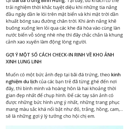
tại
bãi đá trứng Bình Hưng.
Tại đây, du khách có thể
trải nghiệm thời khắc tuyệt diệu khi những tia nắng
đầu ngày dần le lói trên mặt biển và khi mặt trời dần
khuất bóng sau đường chân trời. Khi ánh nắng khẽ
buông xuống len lỏi qua các khe đá hòa vào cùng làn
nước biển vỗ sóng nhè nhẹ thì đây chắc chắn là khung
cảnh xao xuyến làm động lòng người.
GỢI Ý MỘT SỐ CÁCH CHECK-IN RINH VỀ KHO ẢNH
XINH LUNG LINH
Muốn có một bức ảnh đẹp tại bãi đá trứng, theo
kinh
nghiệm du lịch
của các bạn trẻ đã từng ghé đến nơi
đây, thì bình minh và hoàng hôn là hai khoảng thời
gian đẹp nhất để chụp hình. Để các tay săn ảnh có
được những bức hình ưng ý nhất, những trang phục
mang màu sắc khá nổi bật như đỏ, trắng, hồng, cam,…
sẽ là những gợi ý lý tưởng cho hội chị em.