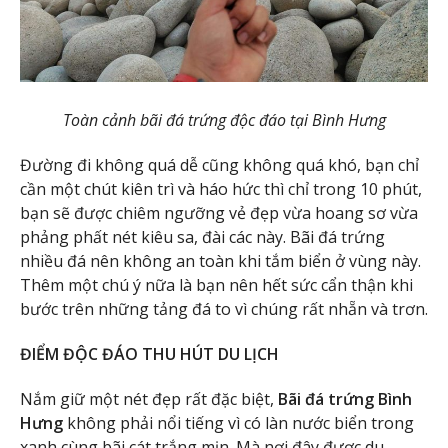
Toàn cảnh bãi đá trứng độc đáo tại Bình Hưng
Đường đi không quá dễ cũng không quá khó, bạn chỉ
cần một chút kiên trì và háo hức thì chỉ trong 10 phút,
bạn sẽ được chiêm ngưỡng vẻ đẹp vừa hoang sơ vừa
phảng phất nét kiêu sa, đài các này. Bãi đá trứng
nhiều đá nên không an toàn khi tắm biển ở vùng này.
Thêm một chú ý nữa là bạn nên hết sức cẩn thận khi
bước trên những tảng đá to vì chúng rất nhẵn và trơn.
ĐIỂM ĐỘC ĐÁO THU HÚT DU LỊCH
Nắm giữ một nét đẹp rất đặc biệt,
Bãi đá trứng Bình
Hưng
không phải nổi tiếng vì có làn nước biển trong
xanh cùng bãi cát trắng mịn. Mà nơi đây được du