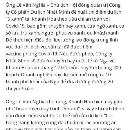
Ông Lê Văn Nghĩa – Chủ tịch Hội đồng quản trị Công
ty Cổ phần Du lịch Nhật Minh đề xuất thí điểm du lịch
“5 xanh” tại Khánh Hòa theo tiêu chí an toàn với
Covid-19, bao gồm: chuyến bay xanh, cửa ngõ xanh, cơ
sở lưu trú xanh, người phục vụ xanh, du khách xanh.
Để thực hiện điều đó, lực lượng lao động trong lĩnh
vực du lịch, dịch vụ, vận tải đã được tiêm
vaccine phòng Covid-19. Nếu được phép, Công ty
Nhật Minh sẽ đưa 6 chuyến bay quốc tế từ Nga về
Khánh Hòa vào tháng 12 tới, mỗi chuyến khoảng 200
khách. Doanh nghiệp này dự kiến mở rộng ra 10
thành phố khác của Nga để đưa tương đương 20
chuyến/tuần.
Ông Lê Văn Nghĩa cho rằng, Khánh Hòa hiện nay gần
như hoàn thiện quy trình "5 xanh", vì vậy khi dịch bệnh
dần được kiểm soát thì có thể mở cửa du lịch: "Các
hãng hàng không cũng đã chuẩn bị các phương án
phục vụ trên máy bay đảm bảo an toàn. 30 nghìn cán