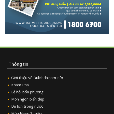
Thông tin
Giới thiệu về Dulichdainam.info
Khám Phá
Lễ hội bốn phương
Món ngon biển đẹp
Du lịch trong nước
Món Ngon 3 miền