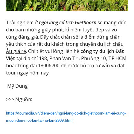
Trải nghiệm ở
ngôi làng cổ tích Giethoorn
sẽ mang đến
cho bạn những giây phút, kỉ niệm tuyệt đẹp và vô
cùng đáng giá. Đây chắc chắn sẽ là điểm dừng chân
yêu thích của rất du khách trong chuyến
du lịch châu
Âu giá rẻ
. Chi tiết vui lòng liên hệ
công ty du lịch Đất
Việt
tại địa chỉ 198, Phan Văn Trị, Phường 10, TP.HCM
hoặc tổng đài 18006700 để được hỗ trợ tư vấn và đặt
tour ngay hôm nay.
Mỹ Dung
>>> Nguồn:
https://tourmoila.vn/diem-den/ngoi-lang-co-tich-giethoorn-lam-ai-cung-
muon-den-mot-lan-tai-ha-lan-2909.html