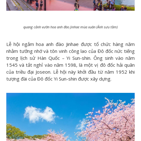
quang cảnh vườn hoa anh đào Jinhae mùa xuân (Ảnh sưu tầm)
Lễ hội ngắm hoa anh đào Jinhae được tổ chức hàng năm
nhằm tưởng nhớ và tôn vinh công lao của Đô đốc nức tiếng
trong lịch sử Hàn Quốc – Yi Sun-shin. Ông sinh vào năm
1545 và tắt nghỉ vào năm 1598, là một vị đô đốc hải quân
của triều đại Joseon. Lễ hội này khởi đầu từ năm 1952 khi
tượng đài của Đô đốc Yi Sun-shin được xây dựng.