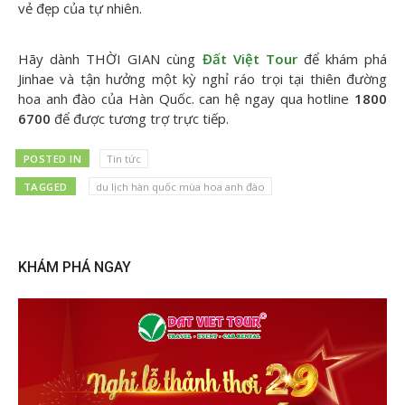
vẻ đẹp của tự nhiên.
Hãy dành THỜI GIAN cùng
Đất Việt Tour
để khám phá
Jinhae và tận hưởng một kỳ nghỉ ráo trọi tại thiên đường
hoa anh đào của Hàn Quốc. can hệ ngay qua hotline
1800
6700
để được tương trợ trực tiếp.
POSTED IN
Tin tức
TAGGED
du lịch hàn quốc mùa hoa anh đào
KHÁM PHÁ NGAY