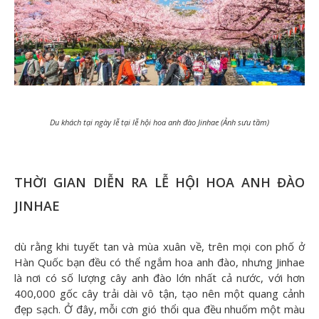
Du khách tại ngày lễ tại lễ hội hoa anh đào Jinhae (Ảnh sưu tầm)
THỜI GIAN DIỄN RA LỄ HỘI HOA ANH ĐÀO
JINHAE
dù rằng khi tuyết tan và mùa xuân về, trên mọi con phố ở
Hàn Quốc bạn đều có thể ngắm hoa anh đào, nhưng Jinhae
là nơi có số lượng cây anh đào lớn nhất cả nước, với hơn
400,000 gốc cây trải dài vô tận, tạo nên một quang cảnh
đẹp sạch. Ở đây, mỗi cơn gió thổi qua đều nhuốm một màu