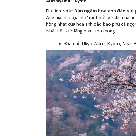
Arashiyama – Kyoto
Du lịch Nhật Bản ngắm hoa anh đào
vững
Arashiyama tựa như một bức vẽ khi mùa ho
hồng nhạt của hoa anh đào bao phủ cả ngọn
Nhật hết sức lãng mạn, thơ mộng.
Địa chỉ:
Ukyo Ward, Kyōto, Nhật B