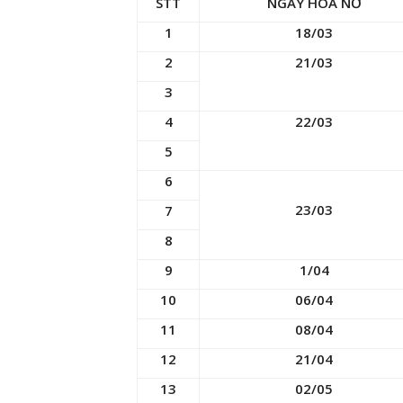
STT
NGÀY HOA NỞ
1
18/03
2
21/03
3
4
22/03
5
6
23/03
7
8
9
1/04
10
06/04
11
08/04
12
21/04
13
02/05