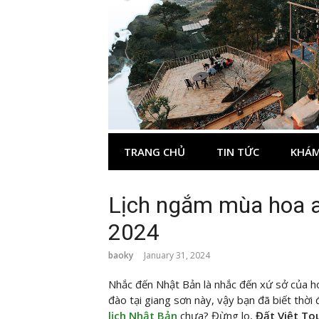
Skip
to
content
TRANG CHỦ
TIN TỨC
KHÁM
Lịch ngắm mùa hoa a
2024
baoky
January 31, 2024
Nhắc đến Nhật Bản là nhắc đến xứ sở của h
đào tại giang sơn này, vậy bạn đã biết thời
lịch Nhật Bản
chưa? Đừng lo,
Đất Việt To