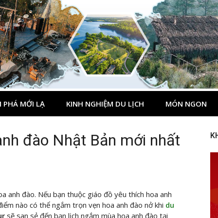
 PHÁ MỚI LẠ
KINH NGHIỆM DU LỊCH
MÓN NGON
nh đào Nhật Bản mới nhất
K
oa anh đào. Nếu bạn thuộc giáo đồ yêu thích hoa anh
 điểm nào có thể ngắm trọn vẹn hoa anh đào nở khi
du
ur
sẽ san sẻ đến bạn lịch ngắm mùa hoa anh đào tại