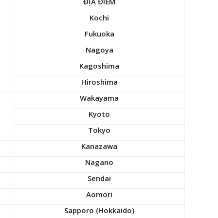
ĐỊA ĐIỂM
Kochi
Fukuoka
Nagoya
Kagoshima
Hiroshima
Wakayama
Kyoto
Tokyo
Kanazawa
Nagano
Sendai
Aomori
Sapporo (Hokkaido)