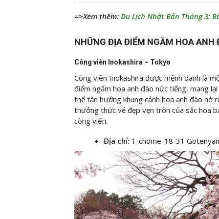
=>Xem thêm:
Du Lịch Nhật Bản Tháng 3: B
NHỮNG ĐỊA ĐIỂM NGẮM HOA ANH 
Công viên Inokashira – Tokyo
Công viên Inokashira được mệnh danh là một
điểm ngắm hoa anh đào nức tiếng, mang lại 
thể tận hưởng khung cảnh hoa anh đào nở rộ
thưởng thức vẻ đẹp vẹn tròn của sắc hoa b
công viên.
Địa chỉ:
1-chōme-18-31 Gotenyama