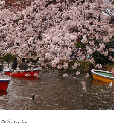
 đào (Ảnh sưu tầm)