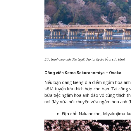
Bức tranh hoa anh đào tuyệt đẹp tại Kyoto (Ảnh sưu tầm)
Công viên Kema Sakuranomiya – Osaka
Nếu bạn đang kiêng địa điểm ngắm hoa anh
sẽ là tuyển lựa thích hợp cho bạn. Tại cô
bữa tiệc ngắm hoa anh đào vô cùng thích thú
nơi đây vừa nói chuyện vừa ngắm hoa anh đà
Địa chỉ:
Nakanocho, Miyakojima-ku