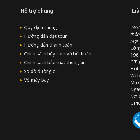
Hỗ trợ chung
Liê
Quy định chung
"Web
thôn
Hướng dẫn đặt tour
Mọi c
Hướng dẫn thanh toán
Công
Chính sách hủy tour và bồi hoàn
198 
ĐT: 
Chính sách bảo mật thông tin
Hotl
Sơ đồ đường đi
Webs
Vé máy bay
Mã 
Ngà
Nơi
GPK