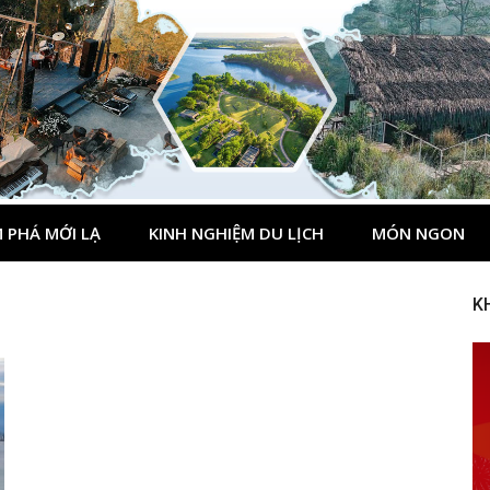
 PHÁ MỚI LẠ
KINH NGHIỆM DU LỊCH
MÓN NGON
K