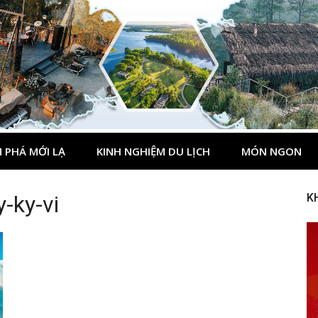
 PHÁ MỚI LẠ
KINH NGHIỆM DU LỊCH
MÓN NGON
-ky-vi
K