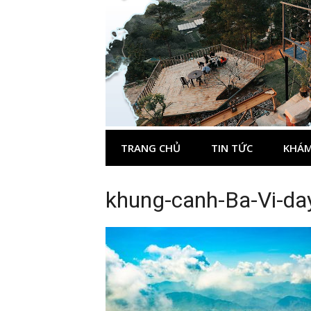
Skip
to
content
TRANG CHỦ
TIN TỨC
KHÁM
khung-canh-Ba-Vi-day