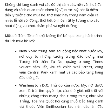
Không chỉ lừng danh với các đô thị sầm uất, nền văn hoá đa
dạng và cảnh quan thiên nhiên kỳ vĩ, nước Mỹ còn là điểm
đến lý tưởng cho mùa hè. thời khắc này trong năm diễn ra
nhiều lễ hội sôi động, thời tiết ôn hòa, rất lý tưởng cho các
hoạt động vui chơi, khám phá và nghỉ dưỡng.
Một số điểm đến nổi trội không thể bỏ qua trong hành trình
du lịch mùa hè Mỹ:
New York:
trung tâm sôi động bậc nhất nước Mỹ,
nơi quy tụ những tượng trưng đặc trưng như
Tượng Nữ thần Tự Do, quảng trường Times
Square sầm uất, khu tài chính Wall Street, công
viên Central Park xanh mát và các bảo tàng hàng
đầu thế giới.
Washington D.C:
Thủ đô của nước Mỹ, nơi được
xem là trái tim quyền lực của thế giới, nổi trội với
những công trình mang tính tượng trưng như Nhà
Trắng, Tòa nhà Quốc hội cùng chuỗi bảo tàng danh
giá thuộc Viện Smithsonian tạo nên dấu ấn đặc