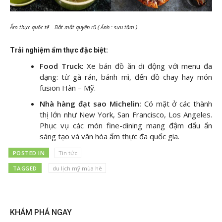
Ẩm thực quốc tế – Bắt mắt quyến rũ ( Ảnh : sưu tầm )
Trải nghiệm ẩm thực đặc biệt:
Food Truck:
Xe bán đồ ăn di động với menu đa
dạng: từ gà rán, bánh mì, đến đồ chay hay món
fusion Hàn – Mỹ.
Nhà hàng đạt sao Michelin:
Có mặt ở các thành
thị lớn như New York, San Francisco, Los Angeles.
Phục vụ các món fine-dining mang đậm dấu ấn
sáng tạo và văn hóa ẩm thực đa quốc gia.
POSTED IN
Tin tức
TAGGED
du lịch mỹ mùa hè
KHÁM PHÁ NGAY