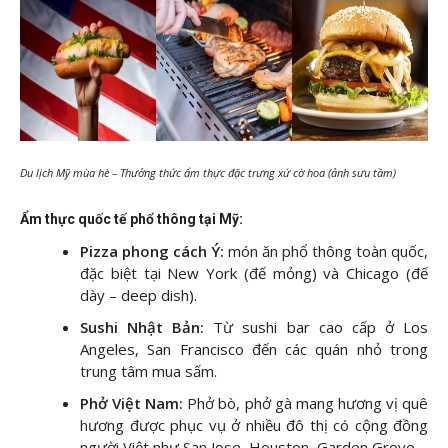
Du lịch Mỹ mùa hè – Thưởng thức ẩm thực đặc trưng xứ cờ hoa (ảnh sưu tầm)
Ẩm thực quốc tế phổ thông tại Mỹ:
Pizza phong cách Ý:
món ăn
phổ thông toàn quốc,
đặc biệt tại New York (đế mỏng) và Chicago (đế
dày – deep dish).
Sushi Nhật Bản:
Từ sushi bar cao cấp ở Los
Angeles, San Francisco đến các quán nhỏ trong
trung tâm mua sấm.
Phở Việt Nam:
Phở bò, phở gà mang hương vị quê
hương được phục vụ ở nhiều đô thị có cộng đồng
người Việt như San Jose, Houston, Garden Grove.