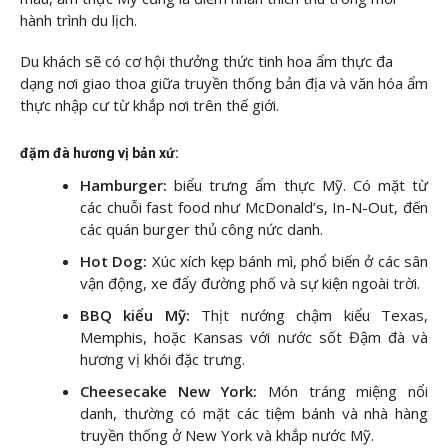
hành trình du lịch.
Du khách sẽ có cơ hội thưởng thức tinh hoa ẩm thực đa
dạng nơi giao thoa giữa truyền thống bản địa và văn hóa ẩm
thực nhập cư từ khắp nơi trên thế giới.
đặm đà hương vị bản xứ:
Hamburger:
biểu trưng ẩm thực Mỹ. Có mặt từ
các chuỗi fast food như McDonald’s, In-N-Out, đến
các quán burger thủ công nức danh.
Hot Dog:
Xúc xích kẹp bánh mì, phổ biến ở các sân
vận động, xe đẩy đường phố và sự kiện ngoài trời.
BBQ kiểu Mỹ:
Thịt nướng chậm kiểu Texas,
Memphis, hoặc Kansas với nước sốt Đậm đà và
hương vị khói đặc trưng.
Cheesecake New York:
Món tráng miệng nổi
danh, thường có mặt các tiệm bánh và nhà hàng
truyền thống ở New York và khắp nước Mỹ.