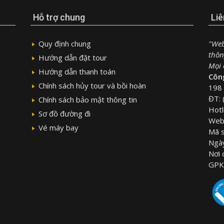
Hỗ trợ chung
Liê
Quy định chung
"Web
thôn
Hướng dẫn đặt tour
Mọi c
Hướng dẫn thanh toán
Công
Chính sách hủy tour và bồi hoàn
198 
ĐT: 
Chính sách bảo mật thông tin
Hotl
Sơ đồ đường đi
Webs
Vé máy bay
Mã 
Ngà
Nơi
GPK