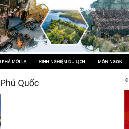
 PHÁ MỚI LẠ
KINH NGHIỆM DU LỊCH
MÓN NGON
 Phú Quốc
K