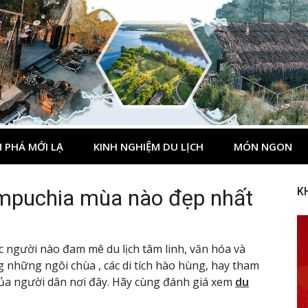
 PHÁ MỚI LẠ
KINH NGHIỆM DU LỊCH
MÓN NGON
mpuchia mùa nào đẹp nhất
K
c người nào đam mê du lịch tâm linh, văn hóa và
 những ngôi chùa , các di tích hào hùng, hay tham
của người dân nơi đây. Hãy cùng đánh giá xem
du