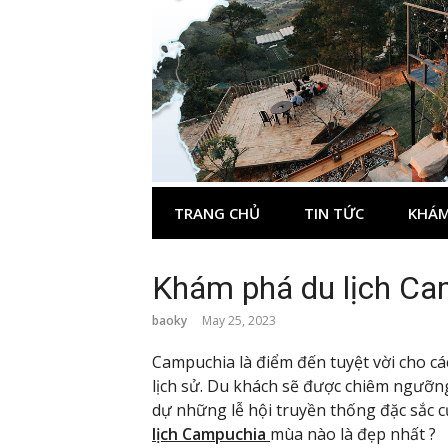
Skip
to
content
TRANG CHỦ
TIN TỨC
KHÁM
Khám phá du lịch Ca
baoky
May 25, 2023
Campuchia là điểm đến tuyệt vời cho cá
lịch sử. Du khách sẽ được chiêm ngưỡng
dự những lễ hội truyền thống đặc sắc 
lịch Campuchia
mùa nào là đẹp nhất ?