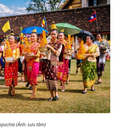
mpuchia (Ảnh: sưu tầm)