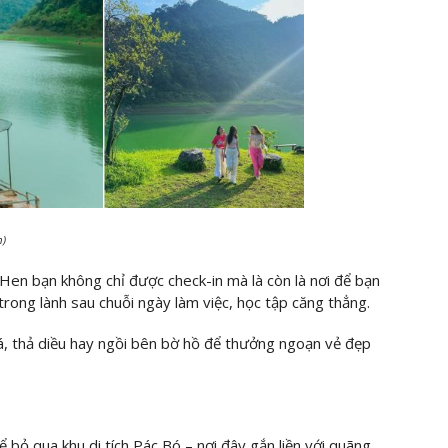
m)
Hen bạn không chỉ được check-in mà là còn là nơi để bạn
trong lành sau chuỗi ngày làm việc, học tập căng thẳng.
cá, thả diều hay ngồi bên bờ hồ để thưởng ngoạn vẻ đẹp
bỏ qua khu di tích Pác Bó – nơi đây gắn liền với quãng