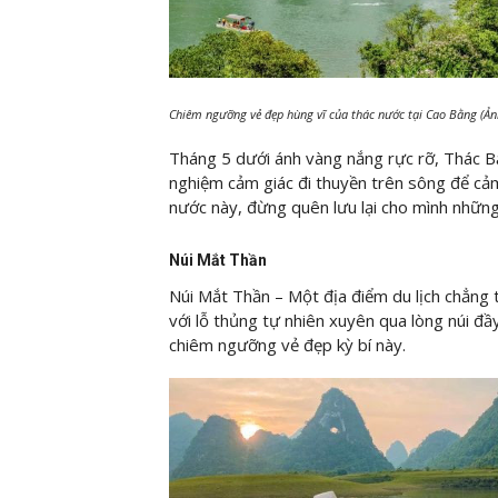
Chiêm ngưỡng vẻ đẹp hùng vĩ của thác nước tại Cao Bằng (Ả
Tháng 5 dưới ánh vàng nắng rực rỡ, Thác Bả
nghiệm cảm giác đi thuyền trên sông để cả
nước này, đừng quên lưu lại cho mình những
Núi Mắt Thần
Núi Mắt Thần – Một địa điểm du lịch chẳng 
với lỗ thủng tự nhiên xuyên qua lòng núi đầy
chiêm ngưỡng vẻ đẹp kỳ bí này.