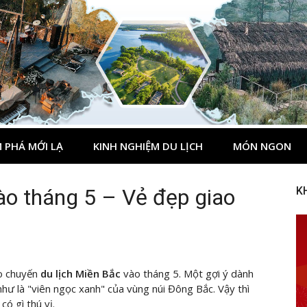
 PHÁ MỚI LẠ
KINH NGHIỆM DU LỊCH
MÓN NGON
ào tháng 5 – Vẻ đẹp giao
K
o chuyến
du lịch Miền Bắc
vào tháng 5. Một gợi ý dành
như là "viên ngọc xanh" của vùng núi Đông Bắc. Vậy thì
ó gì thú vị.