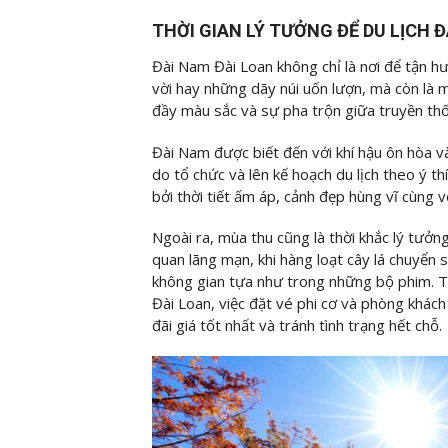
THỜI GIAN LÝ TƯỞNG ĐỂ DU LỊCH 
Đài Nam Đài Loan không chỉ là nơi để tận h
vời hay những dãy núi uốn lượn, mà còn là 
đầy màu sắc và sự pha trộn giữa truyền th
Đài Nam được biết đến với khí hậu ôn hòa v
do tổ chức và lên kế hoạch du lịch theo ý t
bởi thời tiết ấm áp, cảnh đẹp hùng vĩ cùng 
Ngoài ra, mùa thu cũng là thời khắc lý tưở
quan lãng mạn, khi hàng loạt cây lá chuyển
không gian tựa như trong những bộ phim. Tuy
Đài Loan, việc đặt vé phi cơ và phòng khác
đãi giá tốt nhất và tránh tình trạng hết chỗ.