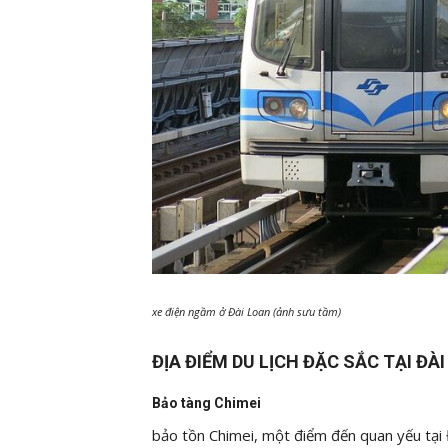
xe điện ngầm ở Đài Loan (ảnh sưu tầm)
ĐỊA ĐIỂM DU LỊCH ĐẶC SẮC TẠI ĐÀ
Bảo tàng Chimei
bảo tồn Chimei, một điểm đến quan yếu tại 