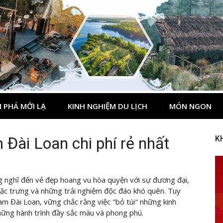
 PHÁ MỚI LẠ
KINH NGHIỆM DU LỊCH
MÓN NGON
m Đài Loan chi phí rẻ nhất
K
g nghĩ đến vẻ đẹp hoang vu hòa quyện với sự đương đại,
c trưng và những trải nghiệm độc đáo khó quên. Tuy
am Đài Loan, vững chắc rằng việc "bỏ túi" những kinh
hững hành trình đầy sắc màu và phong phú.