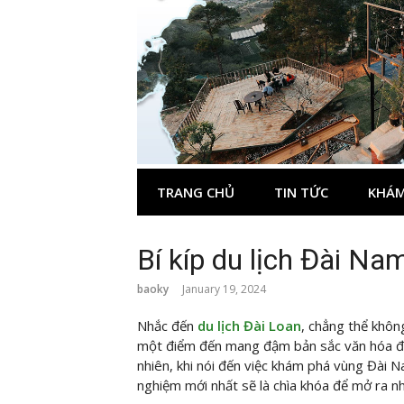
Skip
to
content
TRANG CHỦ
TIN TỨC
KHÁM
Bí kíp du lịch Đài Na
baoky
January 19, 2024
Nhắc đến
du lịch Đài Loan
, chẳng thể khôn
một điểm đến mang đậm bản sắc văn hóa đặ
nhiên, khi nói đến việc khám phá vùng Đài N
nghiệm mới nhất sẽ là chìa khóa để mở ra n