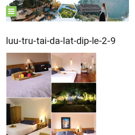
Skip
to
content
luu-tru-tai-da-lat-dip-le-2-9