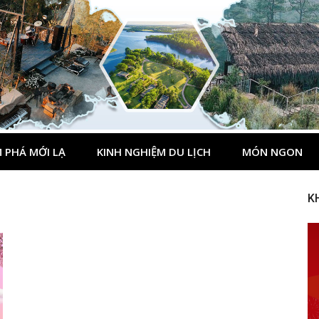
 PHÁ MỚI LẠ
KINH NGHIỆM DU LỊCH
MÓN NGON
K