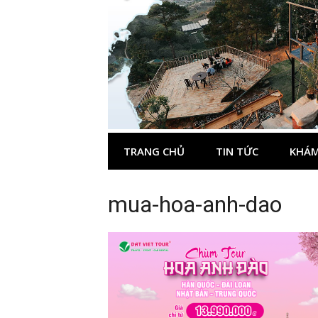
Skip
to
content
TRANG CHỦ
TIN TỨC
KHÁM
mua-hoa-anh-dao