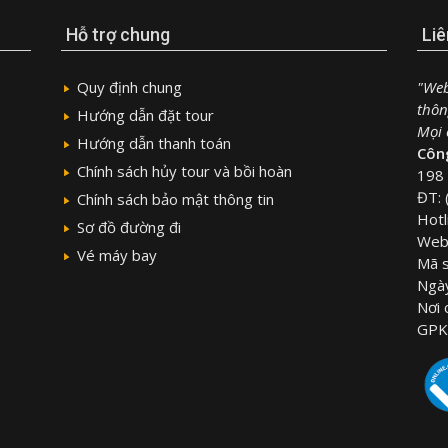
Hỗ trợ chung
Liê
Quy định chung
"Web
thôn
Hướng dẫn đặt tour
Mọi c
Hướng dẫn thanh toán
Công
Chính sách hủy tour và bồi hoàn
198 
ĐT: 
Chính sách bảo mật thông tin
Hotl
Sơ đồ đường đi
Webs
Vé máy bay
Mã 
Ngà
Nơi
GPK